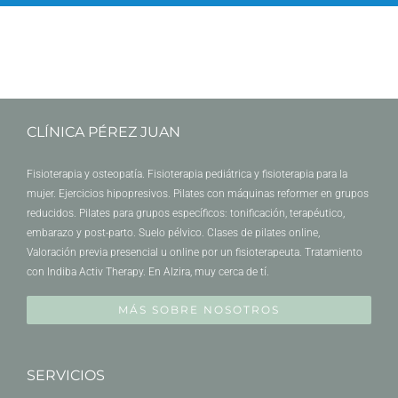
CLÍNICA PÉREZ JUAN
Fisioterapia y osteopatía. Fisioterapia pediátrica y fisioterapia para la
mujer. Ejercicios hipopresivos. Pilates con máquinas reformer en grupos
reducidos. Pilates para grupos específicos: tonificación, terapéutico,
embarazo y post-parto. Suelo pélvico. Clases de pilates online,
Valoración previa presencial u online por un fisioterapeuta. Tratamiento
con Indiba Activ Therapy. En Alzira, muy cerca de tí.
MÁS SOBRE NOSOTROS
SERVICIOS