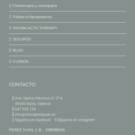
Fisioterapia y osteopatía
Pilates e hipopresivos
INDIBA ACTIV THERAPY
SEGUROS
BLOG
CURSOS
CONTACTO
Avd. Santos Patronos 27 2º-4,
46600 Alzira. Valencia
647 526 154
info@clinicaperezjuan.es
Síguenos en facebook
Síguenos en instagram
PEREZ JUAN, C.B. - E98188626