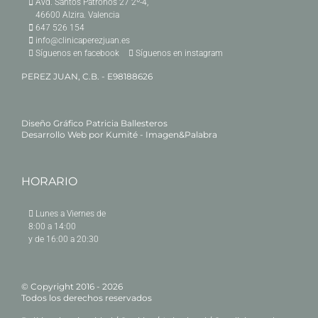
Avd. Santos Patronos 27 2º-4,
46600 Alzira. Valencia
647 526 154
info@clinicaperezjuan.es
Síguenos en facebook
Síguenos en instagram
PEREZ JUAN, C.B. - E98188626
Diseño Gráfico
Patricia Ballesteros
Desarrollo Web por
Kumité - Imagen&Palabra
HORARIO
Lunes a Viernes de
8:00 a 14:00
y de 16:00 a 20:30
© Copyright 2016 -
2026
Todos los derechos reservados