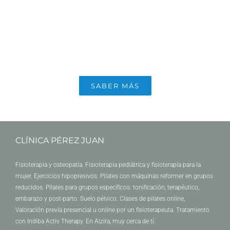
Te ayudamos a preparar tu cuerpo
para el embarazo con pilates.
SABER MÁS
CLÍNICA PÉREZ JUAN
Fisioterapia y osteopatía. Fisioterapia pediátrica y fisioterapia para la
mujer. Ejercicios hipopresivos. Pilates con máquinas reformer en grupos
reducidos. Pilates para grupos específicos: tonificación, terapéutico,
embarazo y post-parto. Suelo pélvico. Clases de pilates online,
Valoración previa presencial u online por un fisioterapeuta. Tratamiento
con Indiba Activ Therapy. En Alzira, muy cerca de tí.