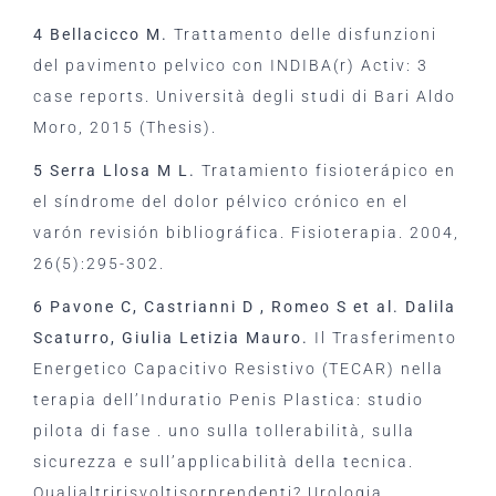
4 Bellacicco M.
Trattamento delle disfunzioni
del pavimento pelvico con INDIBA(r) Activ: 3
case reports. Università degli studi di Bari Aldo
Moro, 2015 (Thesis).
5 Serra Llosa M L.
Tratamiento fisioterápico en
el síndrome del dolor pélvico crónico en el
varón revisión bibliográfica. Fisioterapia. 2004,
26(5):295-302.
6 Pavone C, Castrianni D , Romeo S et al. Dalila
Scaturro, Giulia Letizia Mauro.
Il Trasferimento
Energetico Capacitivo Resistivo (TECAR) nella
terapia dell’Induratio Penis Plastica: studio
pilota di fase . uno sulla tollerabilità, sulla
sicurezza e sull’applicabilità della tecnica.
Qualialtririsvoltisorprendenti? Urologia