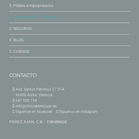
Pilates e hipopresivos
INDIBA ACTIV THERAPY
SEGUROS
BLOG
CURSOS
CONTACTO
Avd. Santos Patronos 27 2º-4,
46600 Alzira. Valencia
647 526 154
info@clinicaperezjuan.es
Síguenos en facebook
Síguenos en instagram
PEREZ JUAN, C.B. - E98188626