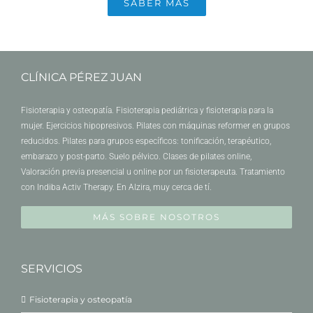
SABER MÁS
CLÍNICA PÉREZ JUAN
Fisioterapia y osteopatía. Fisioterapia pediátrica y fisioterapia para la
mujer. Ejercicios hipopresivos. Pilates con máquinas reformer en grupos
reducidos. Pilates para grupos específicos: tonificación, terapéutico,
embarazo y post-parto. Suelo pélvico. Clases de pilates online,
Valoración previa presencial u online por un fisioterapeuta. Tratamiento
con Indiba Activ Therapy. En Alzira, muy cerca de tí.
MÁS SOBRE NOSOTROS
SERVICIOS
Fisioterapia y osteopatía