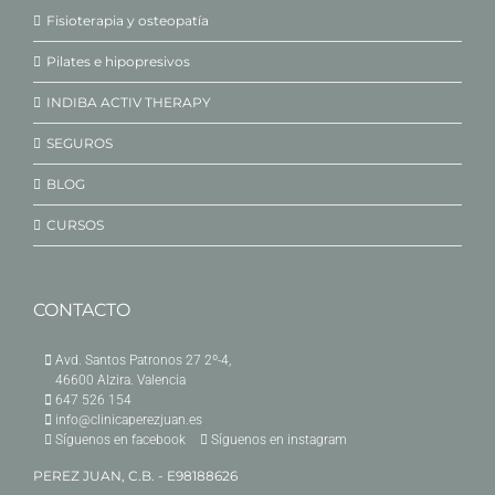
Fisioterapia y osteopatía
Pilates e hipopresivos
INDIBA ACTIV THERAPY
SEGUROS
BLOG
CURSOS
CONTACTO
Avd. Santos Patronos 27 2º-4,
46600 Alzira. Valencia
647 526 154
info@clinicaperezjuan.es
Síguenos en facebook
Síguenos en instagram
PEREZ JUAN, C.B. - E98188626