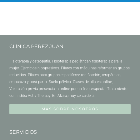
CLÍNICA PÉREZ JUAN
Fisioterapia y osteopatía. Fisioterapia pediátrica y fisioterapia para la
mujer. Ejercicios hipopresivos. Pilates con máquinas reformer en grupos
reducidos. Pilates para grupos específicos: tonificación, terapéutico,
embarazo y post-parto. Suelo pélvico. Clases de pilates online,
Valoración previa presencial u online por un fisioterapeuta. Tratamiento
con Indiba Activ Therapy. En Alzira, muy cerca de tí.
MÁS SOBRE NOSOTROS
SERVICIOS