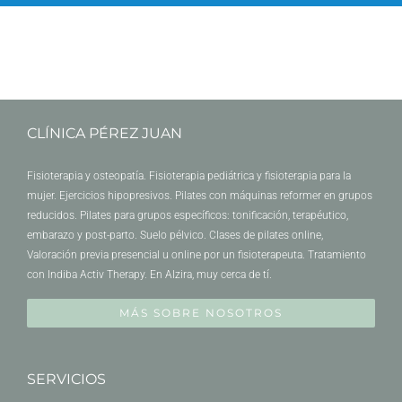
CLÍNICA PÉREZ JUAN
Fisioterapia y osteopatía. Fisioterapia pediátrica y fisioterapia para la
mujer. Ejercicios hipopresivos. Pilates con máquinas reformer en grupos
reducidos. Pilates para grupos específicos: tonificación, terapéutico,
embarazo y post-parto. Suelo pélvico. Clases de pilates online,
Valoración previa presencial u online por un fisioterapeuta. Tratamiento
con Indiba Activ Therapy. En Alzira, muy cerca de tí.
MÁS SOBRE NOSOTROS
SERVICIOS