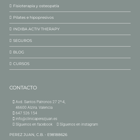
Fisioterapia y osteopatía
Pilates e hipopresivos
INDIBA ACTIV THERAPY
SEGUROS
BLOG
CURSOS
CONTACTO
Avd. Santos Patronos 27 2º-4,
46600 Alzira. Valencia
647 526 154
info@clinicaperezjuan.es
Síguenos en facebook
Síguenos en instagram
PEREZ JUAN, C.B. - E98188626