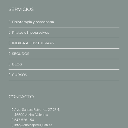
SERVICIOS
Fisioterapia y osteopatía
Pilates e hipopresivos
INDIBA ACTIV THERAPY
SEGUROS
BLOG
CURSOS
CONTACTO
Avd. Santos Patronos 27 2º-4,
46600 Alzira. Valencia
647 526 154
info@clinicaperezjuan.es