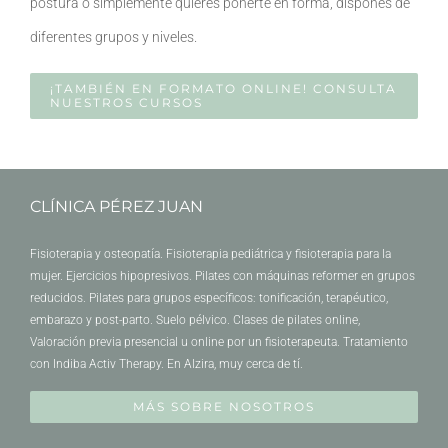
postura o simplemente quieres ponerte en forma, dispones de
diferentes grupos y niveles.
¡TAMBIÉN EN FORMATO ONLINE! CONSULTA
NUESTROS CURSOS
CLÍNICA PÉREZ JUAN
Fisioterapia y osteopatía. Fisioterapia pediátrica y fisioterapia para la
mujer. Ejercicios hipopresivos. Pilates con máquinas reformer en grupos
reducidos. Pilates para grupos específicos: tonificación, terapéutico,
embarazo y post-parto. Suelo pélvico. Clases de pilates online,
Valoración previa presencial u online por un fisioterapeuta. Tratamiento
con Indiba Activ Therapy. En Alzira, muy cerca de tí.
MÁS SOBRE NOSOTROS