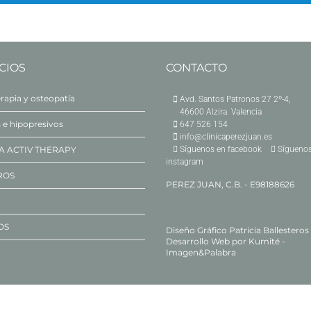
CIOS
CONTACTO
erapia y osteopatía
Avd. Santos Patronos 27 2º-4,
46600 Alzira. Valencia
s e hipopresivos
647 526 154
info@clinicaperezjuan.es
A ACTIV THERAPY
Síguenos en facebook
Síguenos
instagram
ROS
PEREZ JUAN, C.B. - E98188626
OS
Diseño Gráfico
Patricia Ballesteros
Desarrollo Web por
Kumité -
Imagen&Palabra