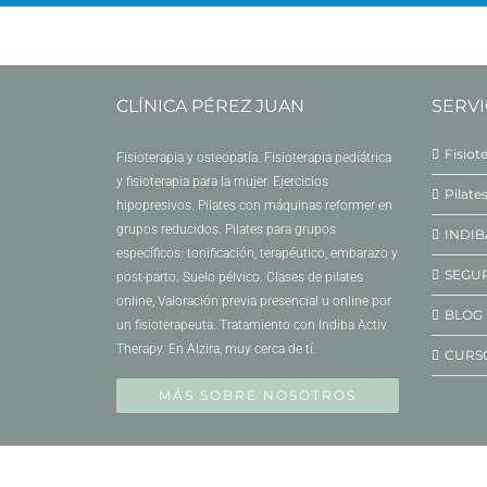
CLÍNICA PÉREZ JUAN
SERVI
Fisiot
Fisioterapia y osteopatía. Fisioterapia pediátrica
y fisioterapia para la mujer. Ejercicios
Pilate
hipopresivos. Pilates con máquinas reformer en
grupos reducidos. Pilates para grupos
INDIB
específicos: tonificación, terapéutico, embarazo y
SEGU
post-parto. Suelo pélvico. Clases de pilates
online, Valoración previa presencial u online por
BLOG
un fisioterapeuta. Tratamiento con Indiba Activ
Therapy. En Alzira, muy cerca de tí.
CURS
MÁS SOBRE NOSOTROS