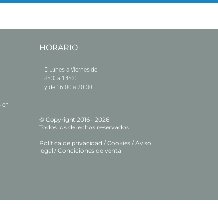
HORARIO
Lunes a Viernes de
8:00 a 14:00
y de 16:00 a 20:30
 en
© Copyright 2016 -
2026
Todos los derechos reservados
Política de privacidad
/
Cookies
/
Aviso
legal
/
Condiciones de venta