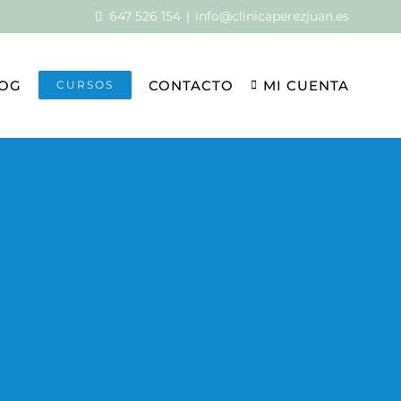
647 526 154
|
info@clinicaperezjuan.es
OG
CONTACTO
MI CUENTA
CURSOS