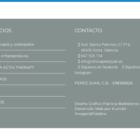
CIOS
CONTACTO
erapia y osteopatía
Avd. Santos Patronos 27 2º-4,
46600 Alzira. Valencia
s e hipopresivos
647 526 154
info@clinicaperezjuan.es
A ACTIV THERAPY
Síguenos en facebook
Síguenos
instagram
ROS
PEREZ JUAN, C.B. - E98188626
OS
Diseño Gráfico
Patricia Ballesteros
Desarrollo Web por
Kumité -
Imagen&Palabra