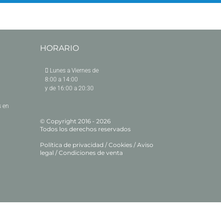
HORARIO
Lunes a Viernes de
8:00 a 14:00
y de 16:00 a 20:30
 en
© Copyright 2016 -
2026
Todos los derechos reservados
Política de privacidad
/
Cookies
/
Aviso
legal
/
Condiciones de venta