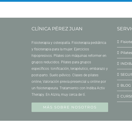
CLÍNICA PÉREZ JUAN
SERVI
Fisiot
Fisioterapia y osteopatía. Fisioterapia pediátrica
y fisioterapia para la mujer. Ejercicios
Pilate
hipopresivos. Pilates con máquinas reformer en
grupos reducidos. Pilates para grupos
INDIB
específicos: tonificación, terapéutico, embarazo y
SEGU
post-parto. Suelo pélvico. Clases de pilates
online, Valoración previa presencial u online por
BLOG
un fisioterapeuta. Tratamiento con Indiba Activ
Therapy. En Alzira, muy cerca de tí.
CURS
MÁS SOBRE NOSOTROS