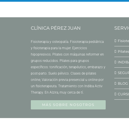
CLÍNICA PÉREZ JUAN
SERVI
Fisiot
Fisioterapia y osteopatía. Fisioterapia pediátrica
y fisioterapia para la mujer. Ejercicios
Pilate
hipopresivos. Pilates con máquinas reformer en
grupos reducidos. Pilates para grupos
INDIB
específicos: tonificación, terapéutico, embarazo y
SEGU
post-parto. Suelo pélvico. Clases de pilates
online, Valoración previa presencial u online por
BLOG
un fisioterapeuta. Tratamiento con Indiba Activ
Therapy. En Alzira, muy cerca de tí.
CURS
MÁS SOBRE NOSOTROS