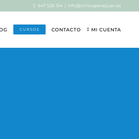
647 526 154
|
info@clinicaperezjuan.es
OG
CONTACTO
MI CUENTA
CURSOS