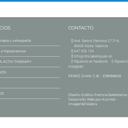
CIOS
CONTACTO
erapia y osteopatía
Avd. Santos Patronos 27 2º-4,
46600 Alzira. Valencia
s e hipopresivos
647 526 154
info@clinicaperezjuan.es
A ACTIV THERAPY
Síguenos en facebook
Síguenos
instagram
ROS
PEREZ JUAN, C.B. - E98188626
OS
Diseño Gráfico
Patricia Ballesteros
Desarrollo Web por
Kumité -
Imagen&Palabra