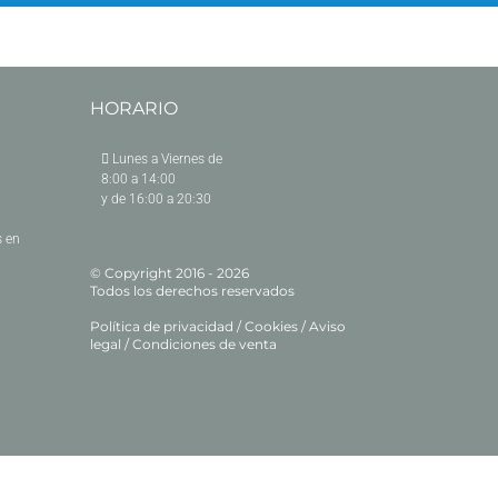
HORARIO
Lunes a Viernes de
8:00 a 14:00
y de 16:00 a 20:30
 en
© Copyright 2016 -
2026
Todos los derechos reservados
Política de privacidad
/
Cookies
/
Aviso
legal
/
Condiciones de venta