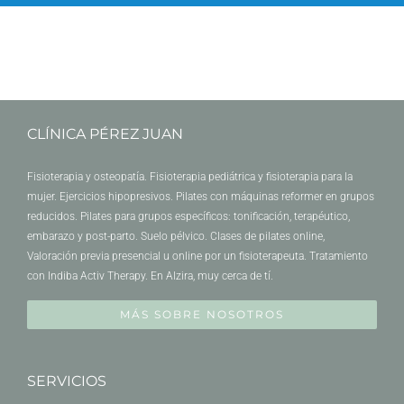
CLÍNICA PÉREZ JUAN
Fisioterapia y osteopatía. Fisioterapia pediátrica y fisioterapia para la
mujer. Ejercicios hipopresivos. Pilates con máquinas reformer en grupos
reducidos. Pilates para grupos específicos: tonificación, terapéutico,
embarazo y post-parto. Suelo pélvico. Clases de pilates online,
Valoración previa presencial u online por un fisioterapeuta. Tratamiento
con Indiba Activ Therapy. En Alzira, muy cerca de tí.
MÁS SOBRE NOSOTROS
SERVICIOS