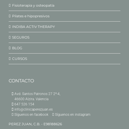
Fisioterapia y osteopatía
Pilates e hipopresivos
INDIBA ACTIV THERAPY
SEGUROS
BLOG
CURSOS
CONTACTO
Avd. Santos Patronos 27 2º-4,
46600 Alzira. Valencia
647 526 154
info@clinicaperezjuan.es
Síguenos en facebook
Síguenos en instagram
PEREZ JUAN, C.B. - E98188626